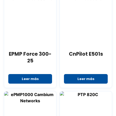
EPMP Force 300-
CnPilot E501s
25
Leer más
Leer más