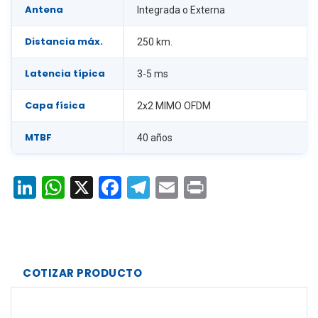
Antena
Integrada o Externa
Distancia máx.
250 km.
Latencia típica
3-5 ms
Capa física
2x2 MIMO OFDM
MTBF
40 años
LinkedIn
WhatsApp
X
Facebook
Telegram
Email
Print
COTIZAR PRODUCTO