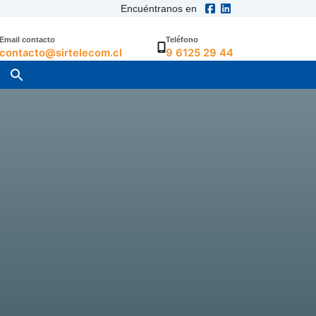
Encuéntranos en
Email contacto
Teléfono
contacto@sirtelecom.cl
9 6125 29 44