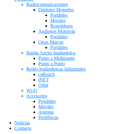
Radiocomunicaciones
Digitales Mototrbo
Portátiles
Móviles
Repetidores
Análogos Motorola
Portátiles
Otras Marcas
Portátiles
Banda Ancha Inalámbrica
Punto a Multipunto
Punto a Punto
Redes Inalámbricas Industriales
cnReach
iNET
Orbit
Wi-Fi
Accesorios
Portátiles
Móviles
Antenas
Periféricos
Noticias
Contacto