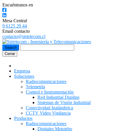
Encuéntranos en
Mesa Central
9 6125 29 44
Email contacto
contacto@sirtelecom.cl
Cerrar
Empresa
Soluciones
Radiocomunicaciones
Telemetría
Control e Instrumentación
Red Industrial Dupline
Sistemas de Visión Industrial
Conectividad Inalámbrica
CCTV Video Vigilancia
Productos
Radiocomunicaciones
Digitales Mototrbo