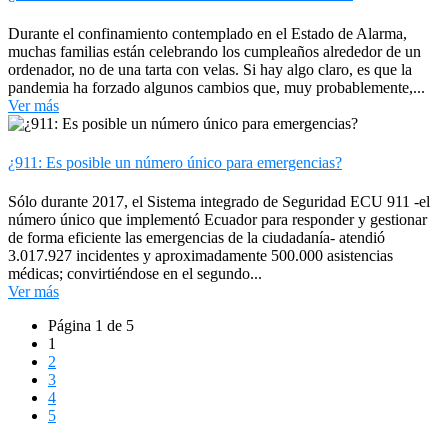
Durante el confinamiento contemplado en el Estado de Alarma,
muchas familias están celebrando los cumpleaños alrededor de un
ordenador, no de una tarta con velas. Si hay algo claro, es que la
pandemia ha forzado algunos cambios que, muy probablemente,...
Ver más
¿911: Es posible un número único para emergencias?
Sólo durante 2017, el Sistema integrado de Seguridad ECU 911 -el
número único que implementó Ecuador para responder y gestionar
de forma eficiente las emergencias de la ciudadanía- atendió
3.017.927 incidentes y aproximadamente 500.000 asistencias
médicas; convirtiéndose en el segundo...
Ver más
Página
Página 1 de 5
Página Actual
1
Página
2
Página
3
Página
4
Página
5