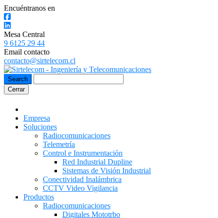
Encuéntranos en
Mesa Central
9 6125 29 44
Email contacto
contacto@sirtelecom.cl
Cerrar
Empresa
Soluciones
Radiocomunicaciones
Telemetría
Control e Instrumentación
Red Industrial Dupline
Sistemas de Visión Industrial
Conectividad Inalámbrica
CCTV Video Vigilancia
Productos
Radiocomunicaciones
Digitales Mototrbo