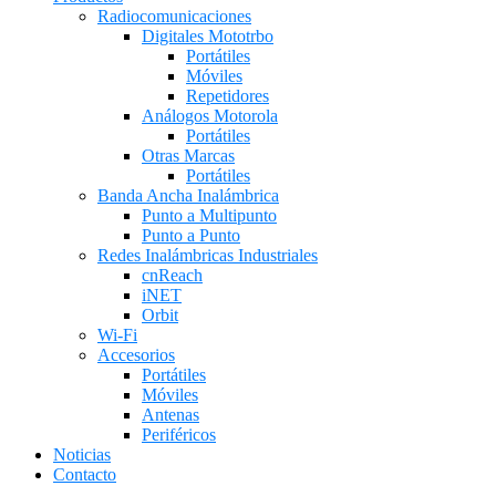
Radiocomunicaciones
Digitales Mototrbo
Portátiles
Móviles
Repetidores
Análogos Motorola
Portátiles
Otras Marcas
Portátiles
Banda Ancha Inalámbrica
Punto a Multipunto
Punto a Punto
Redes Inalámbricas Industriales
cnReach
iNET
Orbit
Wi-Fi
Accesorios
Portátiles
Móviles
Antenas
Periféricos
Noticias
Contacto