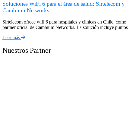
Soluciones WiFi 6 para el área de salud: Sirtelecom y
Cambium Networks
Sirtelecom ofrece wifi 6 para hospitales y clínicas en Chile, como
partner oficial de Cambium Networks. La solución incluye puntos
Leer más
Nuestros Partner
Motorola
Cambium
Keemwood
Hytera
Maxcom
GE MDs
IFM
Trafag
Carlo Gavazzi
Avigilon
SUPMEA
MicroSensor
Jiasida
DAMM
Siklu