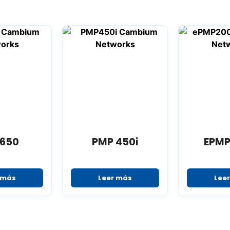
 650
PMP 450i
EPMP
 más
Leer más
Lee