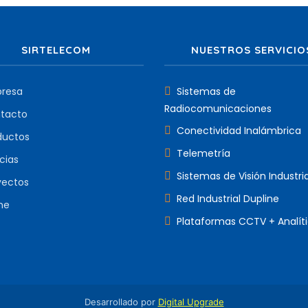
SIRTELECOM
NUESTROS SERVICIO
resa
Sistemas de
Radiocomunicaciones
tacto
Conectividad Inalámbrica
ductos
Telemetría
cias
Sistemas de Visión Industria
yectos
Red Industrial Dupline
me
Plataformas CCTV + Analít
Desarrollado por
Digital Upgrade