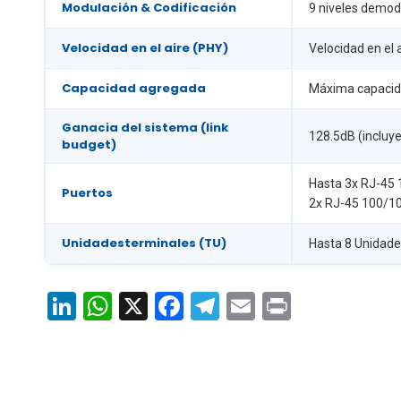
Modulación & Codificación
9 niveles demodu
Velocidad en el aire (PHY)
Velocidad en el 
Capacidad agregada
Máxima capacida
Ganacia del sistema (link
128.5dB (incluy
budget)
Hasta 3x RJ-45
Puertos
2x RJ-45 100/10
Unidadesterminales (TU)
Hasta 8 Unidade
LinkedIn
WhatsApp
X
Facebook
Telegram
Email
Print