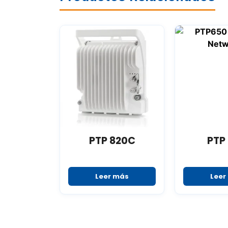
PTP 820C
PTP
Leer más
Leer