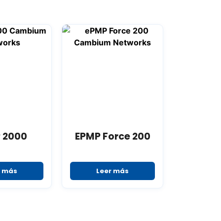
 2000
EPMP Force 200
r más
Leer más