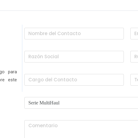
igo para
bre este