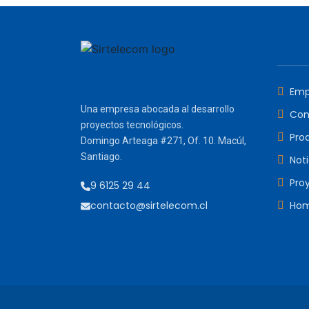
Emp
Una empresa abocada al desarrollo
Con
proyectos tecnológicos.
Pro
Domingo Arteaga #271, Of. 10. Macúl,
Santiago.
Noti
Pro
9 6125 29 44
contacto@sirtelecom.cl
Ho