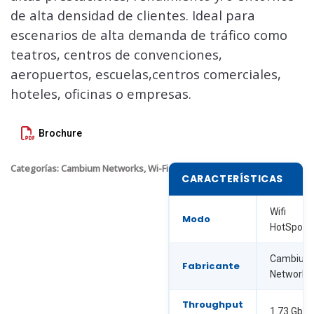
de alta densidad de clientes. Ideal para
escenarios de alta demanda de tráfico como
teatros, centros de convenciones,
aeropuertos, escuelas,centros comerciales,
hoteles, oficinas o empresas.
Brochure
Categorías:
Cambium Networks
,
Wi-Fi
CARACTERÍSTICAS
Wifi
Modo
HotSpot/
Cambium
Fabricante
Networks
Throughput
1.73 Gbps