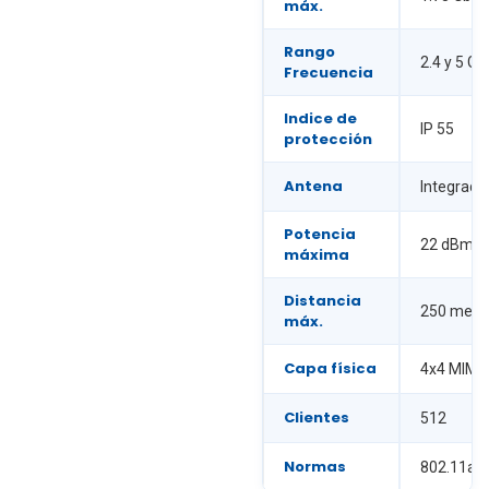
máx.
Rango
2.4 y 5 GH
Frecuencia
Indice de
IP 55
protección
Antena
Integrada 
Potencia
22 dBm
máxima
Distancia
250 metr
máx.
Capa física
4x4 MIMO
Clientes
512
Normas
802.11a/