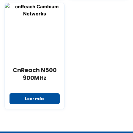
CnReach N500
900MHz
Leer más