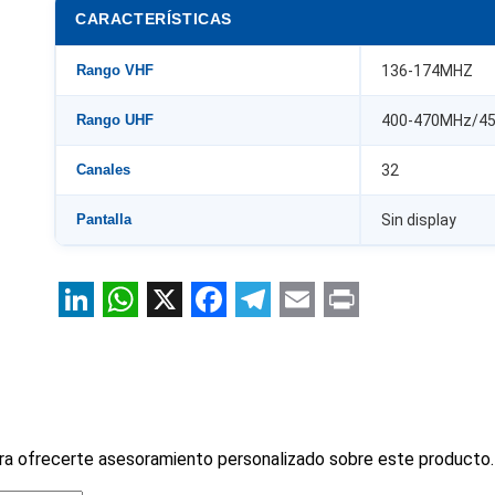
CARACTERÍSTICAS
Rango VHF
136-174MHZ
Rango UHF
400-470MHz/4
Canales
32
Pantalla
Sin display
LinkedIn
WhatsApp
X
Facebook
Telegram
Email
Print
ra ofrecerte asesoramiento personalizado sobre este producto.