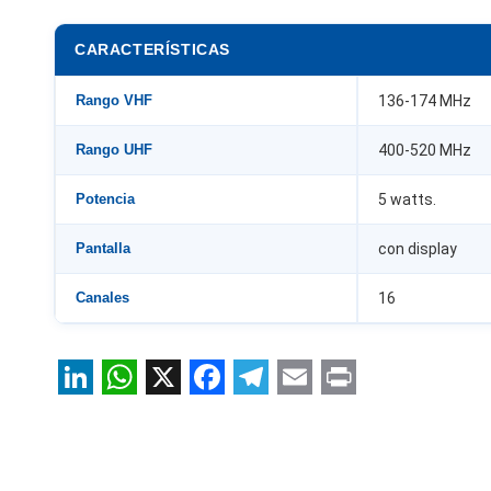
CARACTERÍSTICAS
Rango VHF
136-174 MHz
Rango UHF
400-520 MHz
Potencia
5 watts.
Pantalla
con display
Canales
16
LinkedIn
WhatsApp
X
Facebook
Telegram
Email
Print