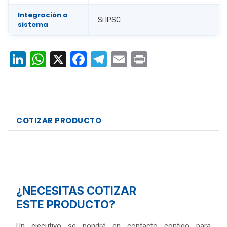
Integración a
Si IPSC
sistema
LinkedIn
WhatsApp
X
Facebook
Telegram
Email
Print
COTIZAR PRODUCTO
¿NECESITAS COTIZAR
ESTE PRODUCTO?
Un ejecutivo se pondrá en contacto contigo para