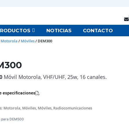
PRODUCTOS
NOTICIAS
CONTACTO
 Motorola
/
Móviles
/ DEM300
M300
0
Móvil Motorola, VHF/UHF, 25w, 16 canales.
e especificaciones
s:
Motorola
,
Móviles
,
Móviles
,
Radiocomunicaciones
s para DEM500