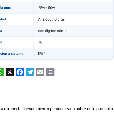
ia máx.
25w / 50w
idad
Análogo / Digital
la
dos dígitos númerica
es
16
ación a sistema
IP54
kedIn
WhatsApp
X
Facebook
Telegram
Email
Print
ra ofrecerte asesoramiento personalizado sobre este producto.