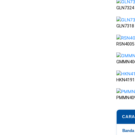
GLN7324
GLN7318
RSN4005
GMMN40
HKN4191
PMMN40
CARA
Banda