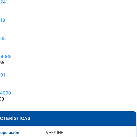
65
90
CTERÍSTICAS
 operación
VHF/UHF