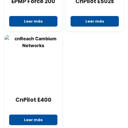
EPMP Force 200
CnPilot E502s
Leer más
Leer más
CnPilot E400
Leer más