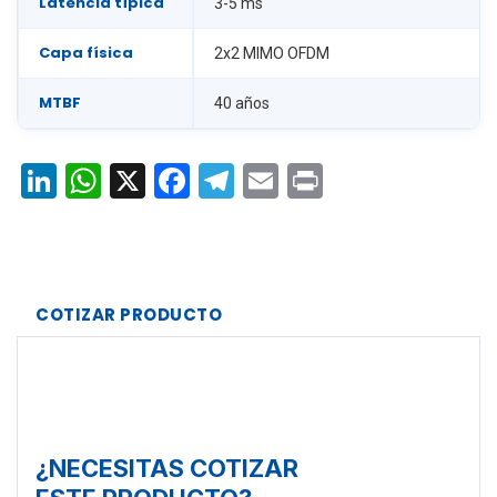
Latencia típica
3-5 ms
Capa física
2x2 MIMO OFDM
MTBF
40 años
LinkedIn
WhatsApp
X
Facebook
Telegram
Email
Print
COTIZAR PRODUCTO
¿NECESITAS COTIZAR