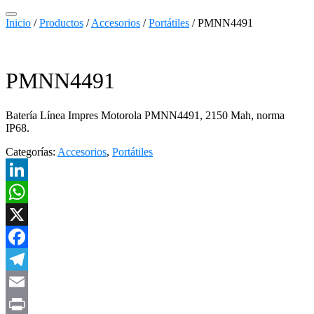
Inicio
/
Productos
/
Accesorios
/
Portátiles
/ PMNN4491
PMNN4491
Batería Línea Impres Motorola PMNN4491, 2150 Mah, norma
IP68.
Categorías:
Accesorios
,
Portátiles
LinkedIn
WhatsApp
X
Facebook
Telegram
Email