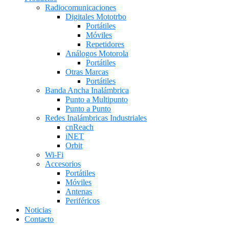
Radiocomunicaciones
Digitales Mototrbo
Portátiles
Móviles
Repetidores
Análogos Motorola
Portátiles
Otras Marcas
Portátiles
Banda Ancha Inalámbrica
Punto a Multipunto
Punto a Punto
Redes Inalámbricas Industriales
cnReach
iNET
Orbit
Wi-Fi
Accesorios
Portátiles
Móviles
Antenas
Periféricos
Noticias
Contacto