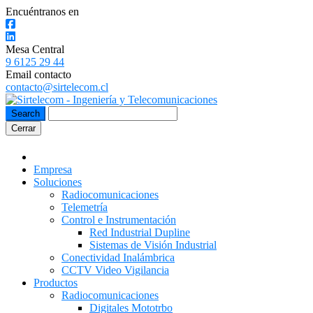
Encuéntranos en
Mesa Central
9 6125 29 44
Email contacto
contacto@sirtelecom.cl
Cerrar
Empresa
Soluciones
Radiocomunicaciones
Telemetría
Control e Instrumentación
Red Industrial Dupline
Sistemas de Visión Industrial
Conectividad Inalámbrica
CCTV Video Vigilancia
Productos
Radiocomunicaciones
Digitales Mototrbo